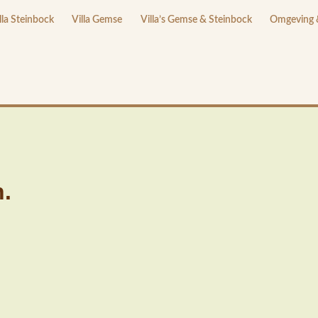
lla Steinbock
Villa Gemse
Villa’s Gemse & Steinbock
Omgeving &
n.